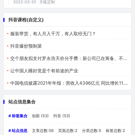
2022-03-20
天狐定制
抖音课程(自定义)
服装带货，有人月入千万，有人取经无门？
抖音爆炒预制菜
交个朋友拟支付罗永浩天价分手费：新公司已在筹备、不叫锤子
让中国人睡好觉是个有前途的产业
中国电信披露2021年年报：营收入4396亿元 同比增长11.7%
站点信息集合
# 标签集合
创新
(53)
抖音
(53)
# 站点信息
文章总数:56
页面总数:2
分类总数:5
标签总数:2