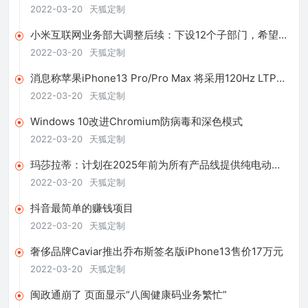
税收益
2022-03-20
天狐定制
小米互联网业务部大调整后续：下设12个子部门，希望提
升商业化效率
2022-03-20
天狐定制
消息称苹果iPhone13 Pro/Pro Max 将采用120Hz LTPO
屏幕
2022-03-20
天狐定制
Windows 10改进Chromium防病毒和深色模式
2022-03-20
天狐定制
玛莎拉蒂：计划在2025年前为所有产品线提供纯电动版
本车型
2022-03-20
天狐定制
抖音最简单的赚钱项目
2022-03-20
天狐定制
奢侈品牌Caviar推出乔布斯签名版iPhone13售价17万元
2022-03-20
天狐定制
闽政通崩了 页面显示“八闽健康码业务繁忙”