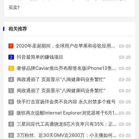
买卖?
相关推荐
2020年圣诞期间，全球用户在苹果和谷歌应用商店支出超4亿美元
1
03-20
抖音最简单的赚钱项目
2
03-20
奢侈品牌Caviar推出乔布斯签名版iPhone13售价17万元
3
03-20
闽政通崩了 页面显示“八闽健康码业务繁忙”
4
03-20
闽政通崩了 页面显示“八闽健康码业务繁忙”
5
03-20
快手打击宣扬拜金类不良内容 永久封禁多个账号
6
03-20
微软再次提醒Internet Explorer浏览器将于6月15日停止支持
7
03-20
三星回应代工高通骁龙8芯片良率只有35%：正努力改善
8
03-20
3万粉丝、近30天GMV近2600万：小主播如何承接大买卖?
9
03-20