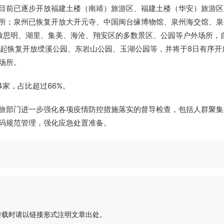
目前已逐步开放福建土楼（南靖）旅游区、福建土楼（华安）旅游区
所；泉州已恢复开放大开元寺、中国闽台缘博物馆、泉州海交馆、泉
放思明、湖里、集美、海沧、翔安区的多数景区、公园等户外场所，
时起恢复开放绶溪公园、东岩山公园、玉湖公园等，并将于8日有序开
场所。
4家，占比超过66%。
旅部门进一步强化各项疫情防控措施落实的督导检查，包括人群聚集
码规范管理，强化应急处置准备。
转载时请以链接形式注明文章出处。