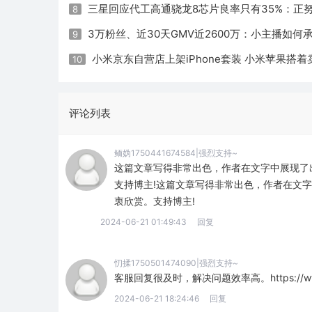
三星回应代工高通骁龙8芯片良率只有35%：正
8
3万粉丝、近30天GMV近2600万：小主播如何
9
小米京东自营店上架iPhone套装 小米苹果搭着
10
评论列表
鲕妫1750441674584|强烈支持~
这篇文章写得非常出色，作者在文字中展现了
支持博主!这篇文章写得非常出色，作者在文
衷欣赏。支持博主!
2024-06-21 01:49:43
回复
忉揉1750501474090|强烈支持~
客服回复很及时，解决问题效率高。https://www.qm1
2024-06-21 18:24:46
回复