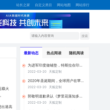
站长之家
自定义类目
网站地图
网站排行
最新动态
热点阅读
随机阅读
为进军印度做铺垫，特斯拉在印度
申请了两张营业执照
2022-03-20
天狐定制
2020年圣诞期间，全球用户在苹果
和谷歌应用商店支出超4亿美元
2022-03-20
天狐定制
运载火
。
郭敬明道歉承认《梦里花落知多
少》抄袭：将赔偿相关版税收益
2022-03-20
天狐定制
进出港高