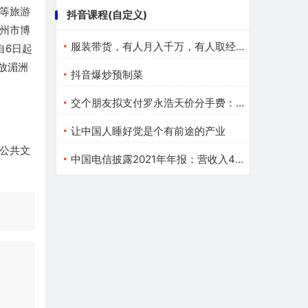
等旅游
抖音课程(自定义)
州市博
服装带货，有人月入千万，有人取经无门？
自6日起
放湄洲
抖音爆炒预制菜
交个朋友拟支付罗永浩天价分手费：新公司已在筹备、不叫锤子
让中国人睡好觉是个有前途的产业
公共文
中国电信披露2021年年报：营收入4396亿元 同比增长11.7%