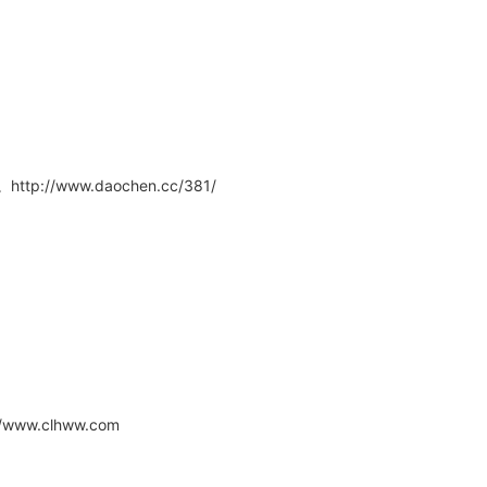
/www.daochen.cc/381/
w.clhww.com