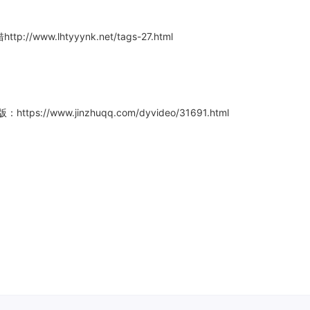
/www.lhtyyynk.net/tags-27.html
//www.jinzhuqq.com/dyvideo/31691.html