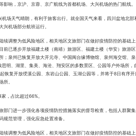
等影响，京沪、京蓉、京广航线为首都机场、大兴机场的热门航线。
大兴机场天气晴朗，有利于旅客出行。就全国天气来看，四川盆地北部
大兴机场部分航班运行。
陆续调整为低风险地区，相关地区文旅部门在做好疫情防控的基础上
目前已逐步开放福建土楼（南靖）旅游区、福建土楼（华安）旅游区
所；泉州已恢复开放大开元寺、中国闽台缘博物馆、泉州海交馆、泉
放思明、湖里、集美、海沧、翔安区的多数景区、公园等户外场所，
时起恢复开放绶溪公园、东岩山公园、玉湖公园等，并将于8日有序开
场所。
4家，占比超过66%。
旅部门进一步强化各项疫情防控措施落实的督导检查，包括人群聚集
码规范管理，强化应急处置准备。
陆续调整为低风险地区，相关地区文旅部门在做好疫情防控的基础上