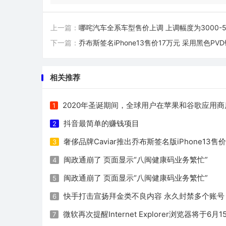
上一篇：
哪咤汽车全系车型售价上调 上调幅度为3000-5
下一篇：
乔布斯签名iPhone13售价17万元 采用黑色PV
相关推荐
2020年圣诞期间，全球用户在苹果和谷歌应用商
1
抖音最简单的赚钱项目
2
奢侈品牌Caviar推出乔布斯签名版iPhone13售价
3
闽政通崩了 页面显示“八闽健康码业务繁忙”
4
闽政通崩了 页面显示“八闽健康码业务繁忙”
5
快手打击宣扬拜金类不良内容 永久封禁多个账号
6
微软再次提醒Internet Explorer浏览器将于6
7