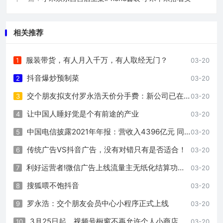
相关推荐
服装带货，有人月入千万，有人取经无门？
1
03-20
抖音爆炒预制菜
2
03-20
交个朋友拟支付罗永浩天价分手费：新公司已在筹备、不叫锤子
3
03-20
让中国人睡好觉是个有前途的产业
4
03-20
中国电信披露2021年年报：营收入4396亿元 同比增长11.7%
5
03-20
传统广告VS抖音广告，没有对错只有是否适合！
6
03-20
利好运营者!微信广告上线流量主无纸化结算功能 结算更方便
7
03-20
搜狐喂不饱抖音
8
03-20
罗永浩：交个朋友会员中心小程序正式上线
9
03-20
3月25日起，视频号橱窗不再允许个人小商店接入
10
03-20