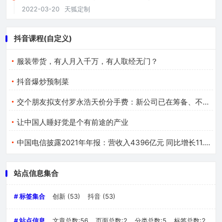
2022-03-20
天狐定制
抖音课程(自定义)
服装带货，有人月入千万，有人取经无门？
抖音爆炒预制菜
交个朋友拟支付罗永浩天价分手费：新公司已在筹备、不叫锤子
让中国人睡好觉是个有前途的产业
中国电信披露2021年年报：营收入4396亿元 同比增长11.7%
站点信息集合
# 标签集合
创新
(53)
抖音
(53)
# 站点信息
文章总数:56
页面总数:2
分类总数:5
标签总数:2