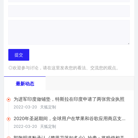
◎欢迎参与讨论，请在这里发表您的看法、交流您的观点。
最新动态
为进军印度做铺垫，特斯拉在印度申请了两张营业执照
2022-03-20
天狐定制
2020年圣诞期间，全球用户在苹果和谷歌应用商店支出
超4亿美元
2022-03-20
天狐定制
郭敬明道歉承认《梦里花落知多少》抄袭：将赔偿相关版