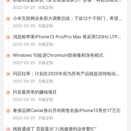
税收益
2022-03-20
天狐定制
小米互联网业务部大调整后续：下设12个子部门，希望提
升商业化效率
2022-03-20
天狐定制
消息称苹果iPhone13 Pro/Pro Max 将采用120Hz LTPO
屏幕
2022-03-20
天狐定制
Windows 10改进Chromium防病毒和深色模式
2022-03-20
天狐定制
玛莎拉蒂：计划在2025年前为所有产品线提供纯电动版
本车型
2022-03-20
天狐定制
抖音最简单的赚钱项目
2022-03-20
天狐定制
奢侈品牌Caviar推出乔布斯签名版iPhone13售价17万元
2022-03-20
天狐定制
闽政通崩了 页面显示“八闽健康码业务繁忙”