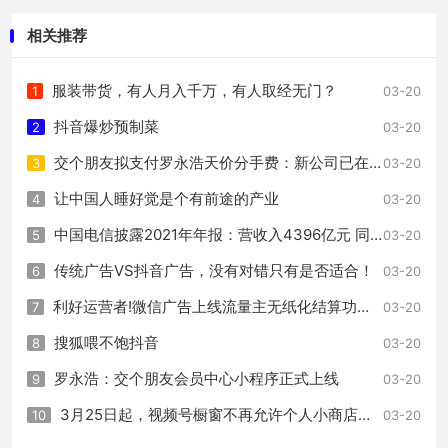
相关推荐
服装带货，有人月入千万，有人取经无门？
1
03-20
抖音爆炒预制菜
2
03-20
交个朋友拟支付罗永浩天价分手费：新公司已在筹备、不叫锤子
3
03-20
让中国人睡好觉是个有前途的产业
4
03-20
中国电信披露2021年年报：营收入4396亿元 同比增长11.7%
5
03-20
传统广告VS抖音广告，没有对错只有是否适合！
6
03-20
利好运营者!微信广告上线流量主无纸化结算功能 结算更方便
7
03-20
搜狐喂不饱抖音
8
03-20
罗永浩：交个朋友会员中心小程序正式上线
9
03-20
3月25日起，视频号橱窗不再允许个人小商店接入
10
03-20