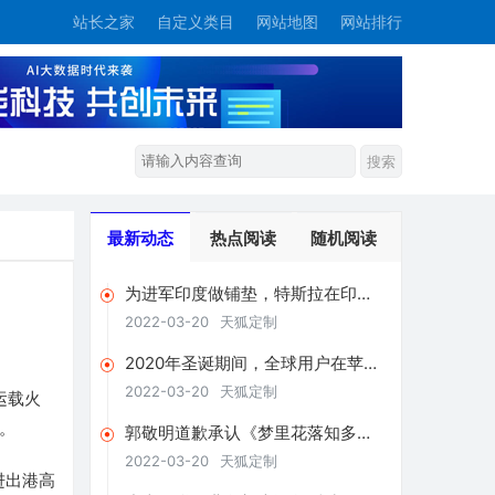
站长之家
自定义类目
网站地图
网站排行
最新动态
热点阅读
随机阅读
为进军印度做铺垫，特斯拉在印度
申请了两张营业执照
2022-03-20
天狐定制
2020年圣诞期间，全球用户在苹果
和谷歌应用商店支出超4亿美元
2022-03-20
天狐定制
运载火
。
郭敬明道歉承认《梦里花落知多
少》抄袭：将赔偿相关版税收益
2022-03-20
天狐定制
进出港高