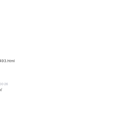
93.html
0:26
/