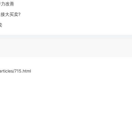
努力改善
承接大买卖?
卖
icles/715.html