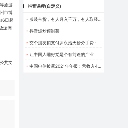
等旅游
抖音课程(自定义)
州市博
服装带货，有人月入千万，有人取经无门？
自6日起
放湄洲
抖音爆炒预制菜
交个朋友拟支付罗永浩天价分手费：新公司已在筹备、不叫锤子
让中国人睡好觉是个有前途的产业
公共文
中国电信披露2021年年报：营收入4396亿元 同比增长11.7%