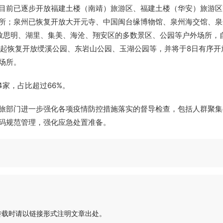
目前已逐步开放福建土楼（南靖）旅游区、福建土楼（华安）旅游区
所；泉州已恢复开放大开元寺、中国闽台缘博物馆、泉州海交馆、泉
放思明、湖里、集美、海沧、翔安区的多数景区、公园等户外场所，
时起恢复开放绶溪公园、东岩山公园、玉湖公园等，并将于8日有序开
场所。
4家，占比超过66%。
旅部门进一步强化各项疫情防控措施落实的督导检查，包括人群聚集
码规范管理，强化应急处置准备。
转载时请以链接形式注明文章出处。