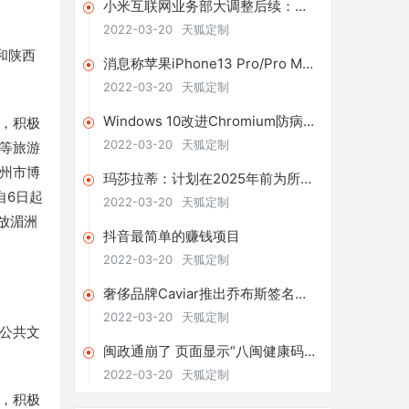
小米互联网业务部大调整后续：下
设12个子部门，希望提升商业化效
2022-03-20
天狐定制
率
和陕西
消息称苹果iPhone13 Pro/Pro Max
将采用120Hz LTPO屏幕
2022-03-20
天狐定制
Windows 10改进Chromium防病毒
，积极
和深色模式
2022-03-20
天狐定制
等旅游
州市博
玛莎拉蒂：计划在2025年前为所有
自6日起
产品线提供纯电动版本车型
2022-03-20
天狐定制
放湄洲
抖音最简单的赚钱项目
2022-03-20
天狐定制
奢侈品牌Caviar推出乔布斯签名版
iPhone13售价17万元
2022-03-20
天狐定制
公共文
闽政通崩了 页面显示“八闽健康码业
务繁忙”
2022-03-20
天狐定制
，积极