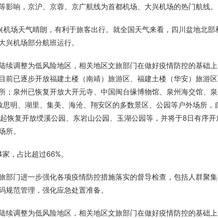
等影响，京沪、京蓉、京广航线为首都机场、大兴机场的热门航线。
大兴机场天气晴朗，有利于旅客出行。就全国天气来看，四川盆地北部
大兴机场部分航班运行。
陆续调整为低风险地区，相关地区文旅部门在做好疫情防控的基础上
目前已逐步开放福建土楼（南靖）旅游区、福建土楼（华安）旅游区
所；泉州已恢复开放大开元寺、中国闽台缘博物馆、泉州海交馆、泉
放思明、湖里、集美、海沧、翔安区的多数景区、公园等户外场所，
时起恢复开放绶溪公园、东岩山公园、玉湖公园等，并将于8日有序开
场所。
4家，占比超过66%。
旅部门进一步强化各项疫情防控措施落实的督导检查，包括人群聚集
码规范管理，强化应急处置准备。
陆续调整为低风险地区，相关地区文旅部门在做好疫情防控的基础上