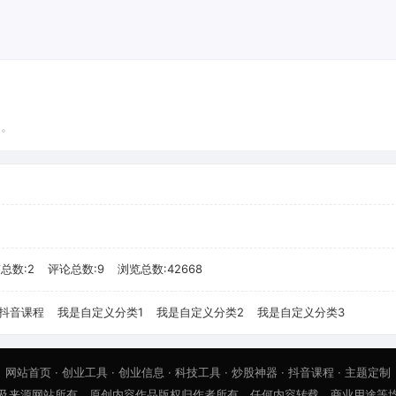
点。
总数:2
评论总数:9
浏览总数:42668
抖音课程
我是自定义分类1
我是自定义分类2
我是自定义分类3
网站首页
·
创业工具
·
创业信息
·
科技工具
·
炒股神器
·
抖音课程
·
主题定制
及来源网站所有，原创内容作品版权归作者所有，任何内容转载、商业用途等