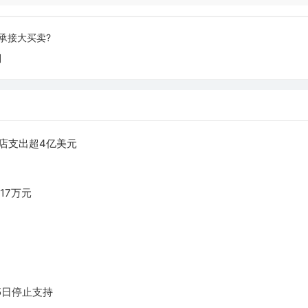
何承接大买卖?
则
店支出超4亿美元
17万元
月15日停止支持