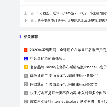
上一篇：
3万粉丝、近30天GMV近2600万：小主播如
下一篇：
快手电商修订快手小店规则总则及违规管理规
相关推荐
2020年圣诞期间，全球用户在苹果和谷歌应用商
1
抖音最简单的赚钱项目
2
奢侈品牌Caviar推出乔布斯签名版iPhone13售价
3
闽政通崩了 页面显示“八闽健康码业务繁忙”
4
闽政通崩了 页面显示“八闽健康码业务繁忙”
5
快手打击宣扬拜金类不良内容 永久封禁多个账号
6
微软再次提醒Internet Explorer浏览器将于6
7