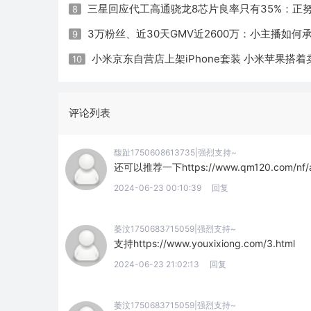
三星回应代工高通骁龙8芯片良率只有35%：正
8
3万粉丝、近30天GMV近2600万：小主播如何
9
小米京东自营店上架iPhone套装 小米苹果搭着
10
评论列表
馥趾1750608613735|强烈支持~
还可以推荐一下https://www.qm120.com/nf/art
2024-06-23 00:10:39
回复
萎汶1750683715059|强烈支持~
支持https://www.youxixiong.com/3.html
2024-06-23 21:02:13
回复
萎汶1750683715059|强烈支持~