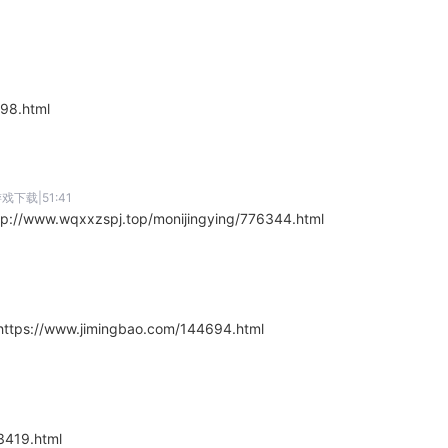
98.html
戏下载|51:41
qxxzspj.top/monijingying/776344.html
ww.jimingbao.com/144694.html
419.html