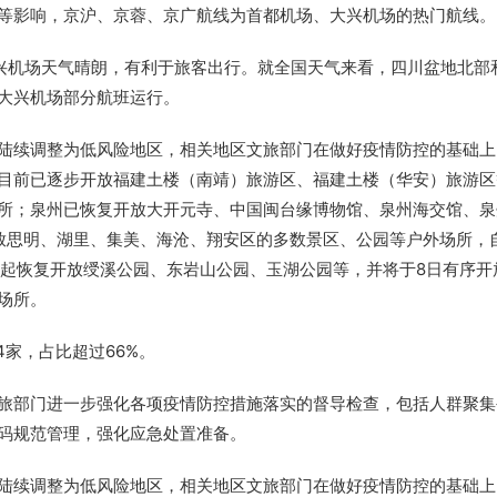
等影响，京沪、京蓉、京广航线为首都机场、大兴机场的热门航线。
大兴机场天气晴朗，有利于旅客出行。就全国天气来看，四川盆地北部
大兴机场部分航班运行。
陆续调整为低风险地区，相关地区文旅部门在做好疫情防控的基础上
目前已逐步开放福建土楼（南靖）旅游区、福建土楼（华安）旅游区
所；泉州已恢复开放大开元寺、中国闽台缘博物馆、泉州海交馆、泉
放思明、湖里、集美、海沧、翔安区的多数景区、公园等户外场所，
时起恢复开放绶溪公园、东岩山公园、玉湖公园等，并将于8日有序开
场所。
4家，占比超过66%。
旅部门进一步强化各项疫情防控措施落实的督导检查，包括人群聚集
码规范管理，强化应急处置准备。
陆续调整为低风险地区，相关地区文旅部门在做好疫情防控的基础上