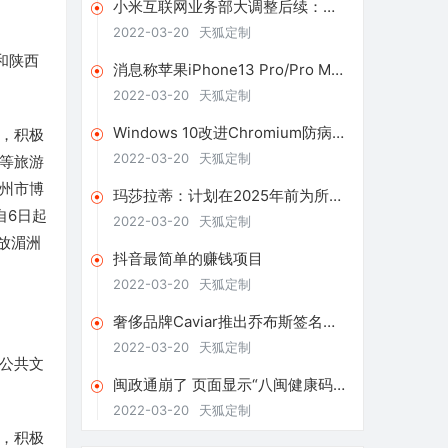
小米互联网业务部大调整后续：下
设12个子部门，希望提升商业化效
2022-03-20
天狐定制
率
和陕西
消息称苹果iPhone13 Pro/Pro Max
将采用120Hz LTPO屏幕
2022-03-20
天狐定制
Windows 10改进Chromium防病毒
，积极
和深色模式
2022-03-20
天狐定制
等旅游
州市博
玛莎拉蒂：计划在2025年前为所有
自6日起
产品线提供纯电动版本车型
2022-03-20
天狐定制
放湄洲
抖音最简单的赚钱项目
2022-03-20
天狐定制
奢侈品牌Caviar推出乔布斯签名版
iPhone13售价17万元
2022-03-20
天狐定制
公共文
闽政通崩了 页面显示“八闽健康码业
务繁忙”
2022-03-20
天狐定制
，积极