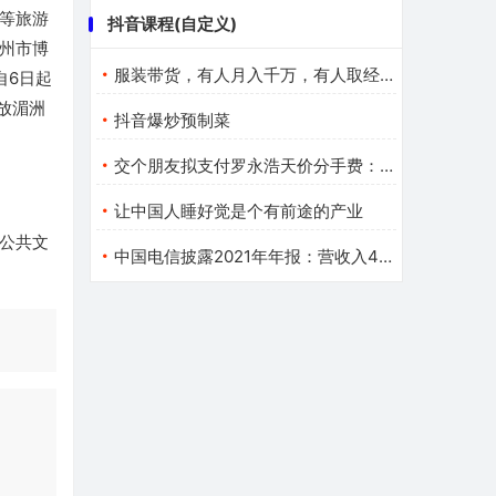
等旅游
抖音课程(自定义)
州市博
服装带货，有人月入千万，有人取经无门？
自6日起
放湄洲
抖音爆炒预制菜
交个朋友拟支付罗永浩天价分手费：新公司已在筹备、不叫锤子
让中国人睡好觉是个有前途的产业
公共文
中国电信披露2021年年报：营收入4396亿元 同比增长11.7%