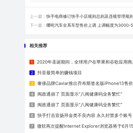
上一篇：
快手电商修订快手小店规则总则及违规管理规
下一篇：
哪咤汽车全系车型售价上调 上调幅度为3000-5
相关推荐
2020年圣诞期间，全球用户在苹果和谷歌应用商
1
抖音最简单的赚钱项目
2
奢侈品牌Caviar推出乔布斯签名版iPhone13售价
3
闽政通崩了 页面显示“八闽健康码业务繁忙”
4
闽政通崩了 页面显示“八闽健康码业务繁忙”
5
快手打击宣扬拜金类不良内容 永久封禁多个账号
6
微软再次提醒Internet Explorer浏览器将于6
7