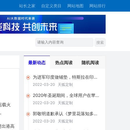
站长之家
自定义类目
网站地图
网站排行
最新动态
热点阅读
随机阅读
为进军印度做铺垫，特斯拉在印度
申请了两张营业执照
2022-03-20
天狐定制
2020年圣诞期间，全球用户在苹果
和谷歌应用商店支出超4亿美元
2022-03-20
天狐定制
运载火
。
郭敬明道歉承认《梦里花落知多
少》抄袭：将赔偿相关版税收益
2022-03-20
天狐定制
进出港高