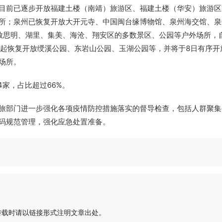
目前已逐步开放福建土楼（南靖）旅游区、福建土楼（华安）旅游区
所；泉州已恢复开放大开元寺、中国闽台缘博物馆、泉州海交馆、泉
放思明、湖里、集美、海沧、翔安区的多数景区、公园等户外场所，
时起恢复开放绶溪公园、东岩山公园、玉湖公园等，并将于8日有序开
场所。
4家，占比超过66%。
旅部门进一步强化各项疫情防控措施落实的督导检查，包括人群聚集
码规范管理，强化应急处置准备。
转载时请以链接形式注明文章出处。