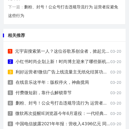
下一篇：
删粉、封号！公众号打击违规导流行为 运营者应避免
这些行为
相关推荐
元宇宙搜索第一人？这位谷歌系创业者，掀起元宇宙新风暴
1
03-20
小红书时尚企划上新！时尚博主迎来了哪些新机会？
2
03-20
利好运营者!微信广告上线流量主无纸化结算功能 结算更方便
3
03-20
在线音乐这半年：版权停火，神曲搅局
4
03-20
付费微短剧，靠什么解锁章节
5
03-20
删粉、封号！公众号打击违规导流行为 运营者应避免这些行为
6
03-20
微软再次提醒IE浏览器今年6月退役：一代经典谢幕！
7
03-20
中国电信披露2021年年报：营收入4396亿元 同比增长11.7%
8
03-20