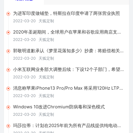
为进军印度做铺垫，特斯拉在印度申请了两张营业执照
2022-03-20
天狐定制
2020年圣诞期间，全球用户在苹果和谷歌应用商店支出
超4亿美元
2022-03-20
天狐定制
郭敬明道歉承认《梦里花落知多少》抄袭：将赔偿相关版
税收益
2022-03-20
天狐定制
小米互联网业务部大调整后续：下设12个子部门，希望提
升商业化效率
2022-03-20
天狐定制
消息称苹果iPhone13 Pro/Pro Max 将采用120Hz LTPO
屏幕
2022-03-20
天狐定制
Windows 10改进Chromium防病毒和深色模式
2022-03-20
天狐定制
玛莎拉蒂：计划在2025年前为所有产品线提供纯电动版
本车型
2022-03-20
天狐定制