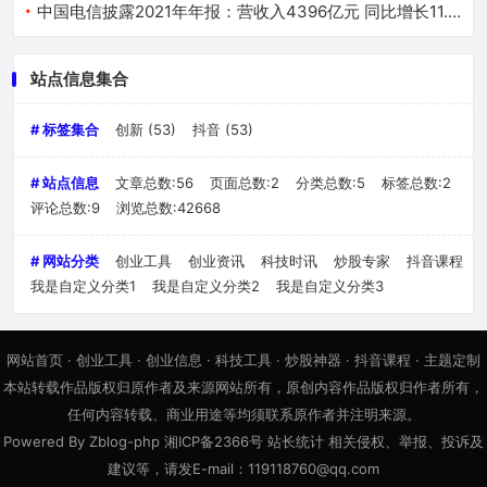
中国电信披露2021年年报：营收入4396亿元 同比增长11.7%
站点信息集合
# 标签集合
创新
(53)
抖音
(53)
# 站点信息
文章总数:56
页面总数:2
分类总数:5
标签总数:2
评论总数:9
浏览总数:42668
# 网站分类
创业工具
创业资讯
科技时讯
炒股专家
抖音课程
我是自定义分类1
我是自定义分类2
我是自定义分类3
网站首页
·
创业工具
·
创业信息
·
科技工具
·
炒股神器
·
抖音课程
·
主题定制
本站转载作品版权归原作者及来源网站所有，原创内容作品版权归作者所有，
任何内容转载、商业用途等均须联系原作者并注明来源。
Powered By Zblog-php
湘ICP备2366号
站长统计 相关侵权、举报、投诉及
建议等，请发E-mail：119118760@qq.com