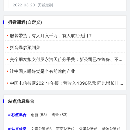
2022-03-20
天狐定制
抖音课程(自定义)
服装带货，有人月入千万，有人取经无门？
抖音爆炒预制菜
交个朋友拟支付罗永浩天价分手费：新公司已在筹备、不叫锤子
让中国人睡好觉是个有前途的产业
中国电信披露2021年年报：营收入4396亿元 同比增长11.7%
站点信息集合
# 标签集合
创新
(53)
抖音
(53)
# 站点信息
文章总数:56
页面总数:2
分类总数:5
标签总数:2