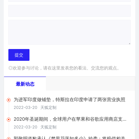
◎欢迎参与讨论，请在这里发表您的看法、交流您的观点。
最新动态
为进军印度做铺垫，特斯拉在印度申请了两张营业执照
2022-03-20
天狐定制
2020年圣诞期间，全球用户在苹果和谷歌应用商店支出
超4亿美元
2022-03-20
天狐定制
郭敬明道歉承认《梦里花落知多少》抄袭：将赔偿相关版