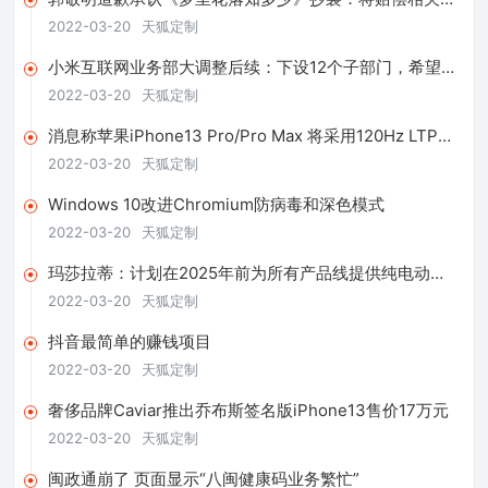
税收益
2022-03-20
天狐定制
小米互联网业务部大调整后续：下设12个子部门，希望提
升商业化效率
2022-03-20
天狐定制
消息称苹果iPhone13 Pro/Pro Max 将采用120Hz LTPO
屏幕
2022-03-20
天狐定制
Windows 10改进Chromium防病毒和深色模式
2022-03-20
天狐定制
玛莎拉蒂：计划在2025年前为所有产品线提供纯电动版
本车型
2022-03-20
天狐定制
抖音最简单的赚钱项目
2022-03-20
天狐定制
奢侈品牌Caviar推出乔布斯签名版iPhone13售价17万元
2022-03-20
天狐定制
闽政通崩了 页面显示“八闽健康码业务繁忙”