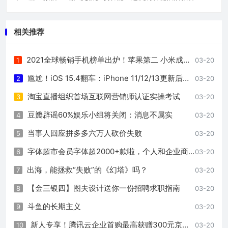
相关推荐
2021全球畅销手机榜单出炉！苹果第二 小米成唯一国产品牌
1
03-20
尴尬！iOS 15.4翻车：iPhone 11/12/13更新后续航直接崩了
2
03-20
淘宝直播组织首场互联网营销师认证实操考试
3
03-20
豆瓣辟谣60%娱乐小组将关闭：消息不属实
4
03-20
当事人回应拼多多六万人砍价失败
5
03-20
字体超市会员字体超2000+款啦，个人和企业商业用字好选择！
6
03-20
出海，能拯救“失败”的《幻塔》吗？
7
03-20
【金三银四】图夫设计送你一份招聘求职指南
8
03-20
斗鱼的长期主义
9
03-20
新人专享！腾讯云企业首购最高获赠300元京东卡
10
03-20